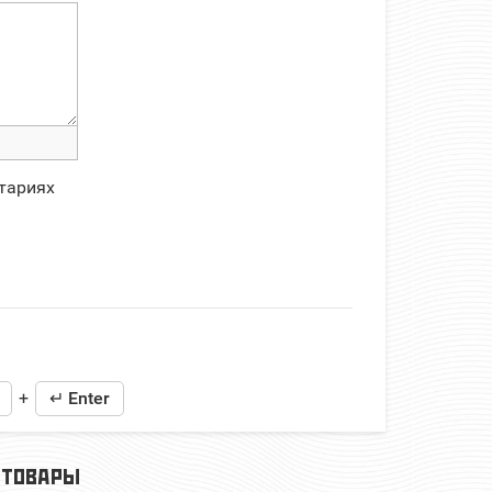
тариях
+
↵ Enter
 ТОВАРЫ