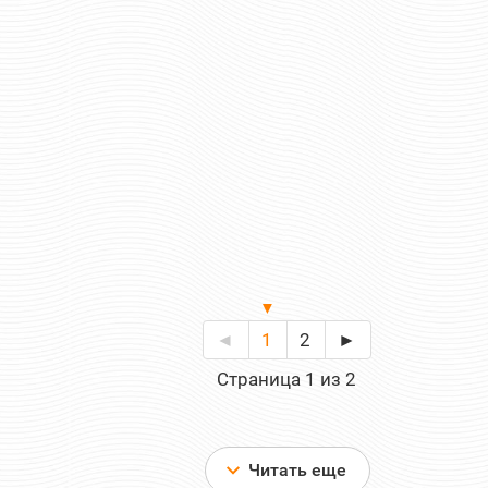
790 руб
Цена:
549 р
Цена:
шт.
шт.
Отзывов: 0
Отзывов: 0
◄
1
2
►
Страница 1 из 2
Читать еще