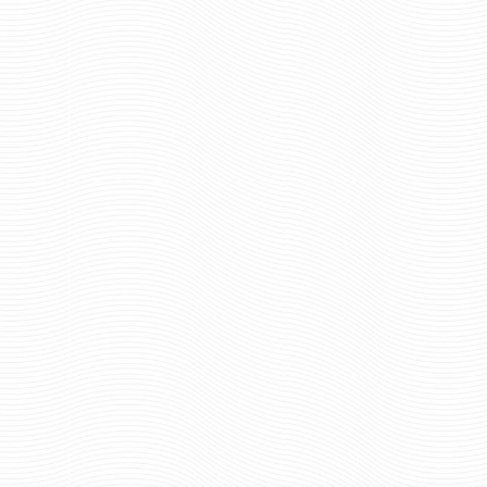
624 руб
549 р
Цена:
Цена:
шт.
шт.
Отзывов: 0
Отзывов: 0
ШАРФ ВЯЗАНЫЙ СЛАВА РУСИ
ШАРФ ВЯЗАНЫЙ СП
549 руб
624 р
Цена:
Цена:
шт.
шт.