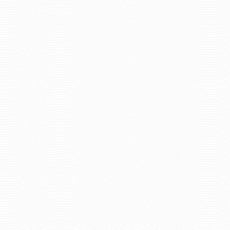
790 руб
Цена:
696 р
Цена:
шт.
шт.
Отзывов: 0
Отзывов: 0
ШАРФ ШЁЛКОВЫЙ
ШАРФ ШЁЛКОВЫЙ В
ВНУТРЕННИЕ ВОЙСКА
РАЗВЕДКА
696 руб
696 р
Цена:
Цена: