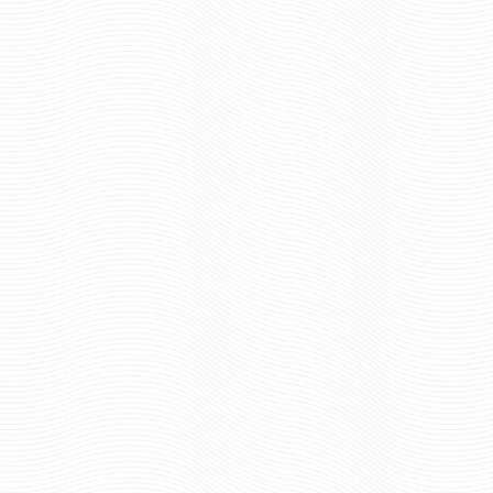
шт.
шт.
Отзывов: 0
Отзывов: 0
ШАРФ ШЁЛКОВЫЙ МОРСКАЯ
ШАРФ ШЁЛКОВЫЙ
ПЕХОТА
РОССИИ
790 руб
696 р
Цена:
Цена:
шт.
шт.