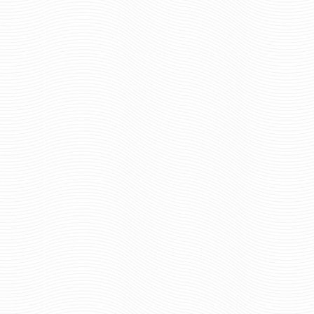
РОСГВАРДИЯ
ГРУ
624 руб
696 р
Цена:
Цена:
шт.
шт.
Отзывов: 0
Отзывов: 0
ШАРФ ШЁЛКОВЫЙ СССР
ШЁЛКОВЫЙ ШАРФ В
РОССИЯ