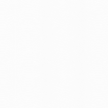
790 руб
549 р
Цена:
Цена:
шт.
шт.
Отзывов: 0
Отзывов: 0
ФАНАТСКИЙ ВЯЗАНЫЙ ШАРФ
ШАРФ ВЯЗАНЫЙ 
ВПЕРЁД РОССИЯ
624 р
Цена:
624 руб
Цена:
шт.
шт.