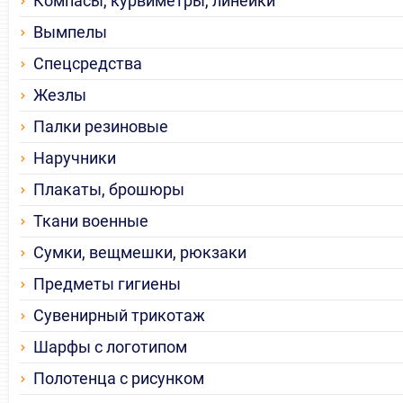
Компасы, курвиметры, линейки
Вымпелы
Спецсредства
Жезлы
Палки резиновые
Наручники
Плакаты, брошюры
Ткани военные
Сумки, вещмешки, рюкзаки
Предметы гигиены
Сувенирный трикотаж
Шарфы с логотипом
Полотенца с рисунком