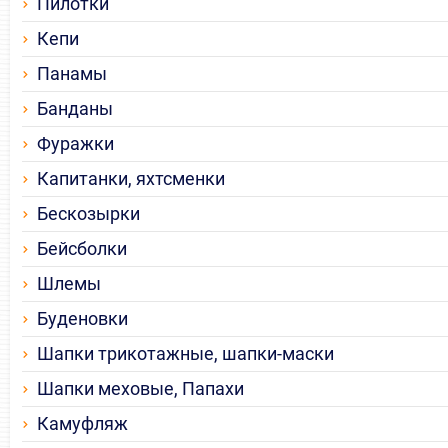
Пилотки
Кепи
Панамы
Банданы
Фуражки
Капитанки, яхтсменки
Бескозырки
Бейсболки
Шлемы
Буденовки
Шапки трикотажные, шапки-маски
Шапки меховые, Папахи
Камуфляж