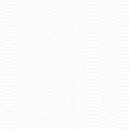
ВОЙСКА
ВНУТРЕННИЕ ВОЙСКА
ИРСКИЙ
РОССИИ. УРАЛЬСКИЙ
КРУГ
ВОЕННЫЙ ОКРУГ
руб
127 руб
Цена:
шт.
0
Отзывов: 0
А (МЕЧИ)
ВОИН — СПОРТСМЕН-II