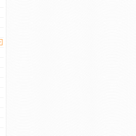
ВНУТРЕННИЕ ВОЙСКА
ВНУТРЕННИЕ 
РОССИИ. СЕВЕРО-
РОССИИ. СИБ
КАВКАЗСКИЙ ВОЕННЫЙ
ВОЕННЫЙ О
ОКРУГ
253 
Цена:
253 руб
Цена:
шт.
шт.
Отзывов: 
Отзывов: 0
ВОЕННАЯ РАЗВЕДКА
ВОЕННАЯ РАЗВЕДК
(АВТОМАТ)