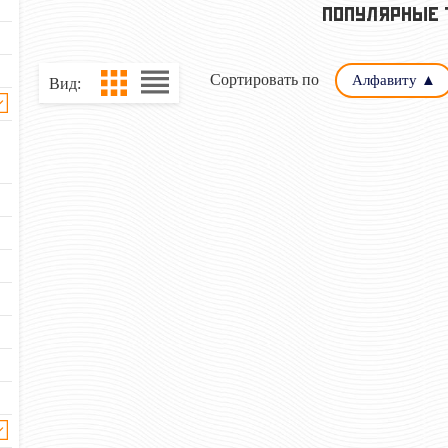
ПОПУЛЯРНЫЕ 
Сортировать по
Алфавиту ▲
Вид:
12 ГУМО (15—16 ММ, СМОЛА)
ВВС (15—16 ММ,
79 руб
157 
Цена:
Цена:
шт.
шт.
Отзывов: 0
Отзывов: 