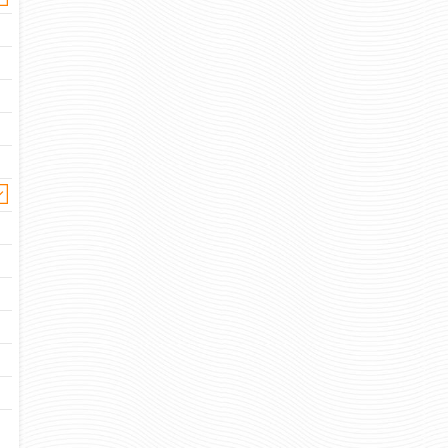
ВНУТРЕННИЕ ВОЙСКА
ВНУТРЕННИЕ 
РОССИИ. ОДОН
РОССИИ. ОХ
ГОСУДАРСТВ
ОБЪЕКТОВ И 
127 руб
Цена:
253 
Цена:
шт.
шт.
Отзывов: 0
Отзывов: 