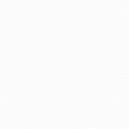
ВОЙСКА
ВНУТРЕННИЕ ВОЙСКА
РАНА
РОССИИ. СЕВЕРО-ЗАПАДНЫЙ
ЕННЫХ
ВОЕННЫЙ ОКРУГ
ВОЕН
127 руб
Цена:
руб
шт.
Отзывов: 0
0