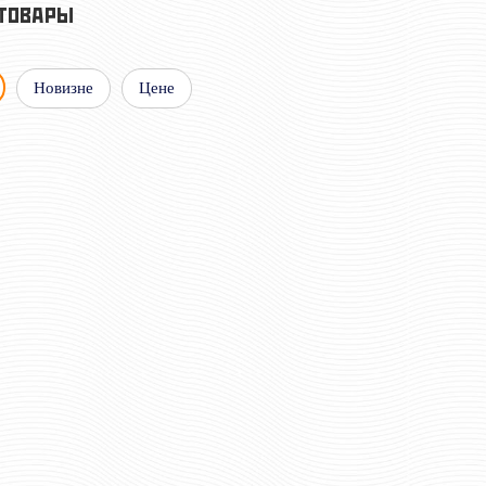
ТОВАРЫ
Новизне
Цене
 СМОЛА)
ВЕТЕРАН БОЕВЫХ ДЕЙСТВИЙ
НА СЕВЕРНОМ КАВКАЗЕ
(ВОЛК)
руб
568 руб
Цена:
шт.
0