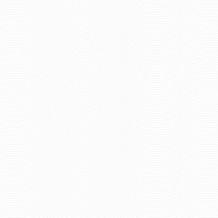
НИХ ВОЙСК
ПОГОНЫ ВНУТРЕННИХ ВОЙСК
КРАПОВЫМИ
ОЛИВКОВЫЕ С 2 КРАПОВЫМИ
МИ
ПРОСВЕТАМИ ВЕРХ
-ТРАПЕЦИЯ
руб
321 руб
Цена:
пар.
0
Отзывов: 0