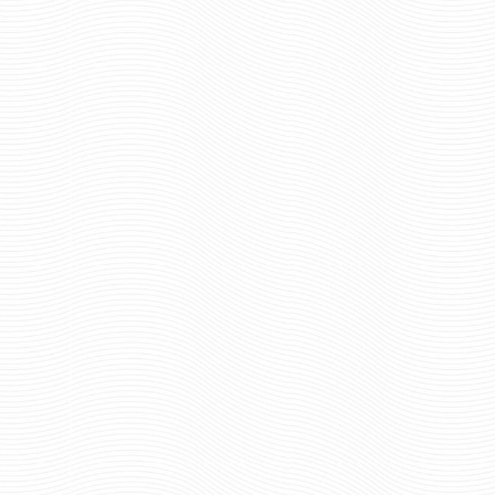
1363 руб
1335 р
Цена:
Цена:
размер и рост
размер и рос
шт.
шт.
Отзывов: 0
Отзывов: 0
ЖИЛЕТ РАЗГРУЗОЧНЫЙ ОМОН
ЖИЛЕТ СИГНАЛЬ
М22 РАСЦВЕТКА СИНЯЯ
НЕЙЛОН СО
ЦИФРА ТКАНЬ СМЕСОВАЯ
СВЕТООТРАЖАЮ
(Поставка под заказ
РИП-СТОП
ПОЛОСАМИ ДПС ПО