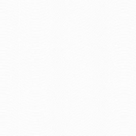
ВЫМПЕЛ-БРЕЛОК ВЫШИТЫЙ
ДЕРЖАТЕЛЬ ПР ЧЕ
ПОЛИЦИЯ
(КОНУСОМ)
428 руб
268 ру
Цена:
Цена:
шт.
шт.
Отзывов: 0
Отзывов: 0
ЖИЛЕТ ДПС ОКСФОРД
ЖИЛЕТ ДПС СЕТ