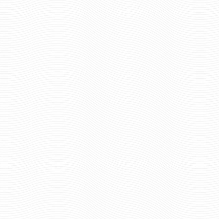
321 руб
321 ру
Цена:
Цена:
шт.
шт.
Отзывов: 0
Отзывов: 0
БРЕЛОК-ПОГОНЧИК
БРЕЛОК-ПОГОН
ВЫШИТЫЙ КАПИТАН
ВЫШИТЫЙ МАЙОР П
ПОЛИЦИИ
630 ру
Цена:
630 руб
Цена:
шт.
шт.