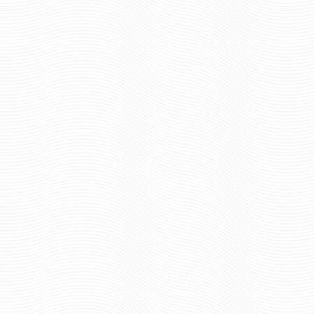
934 руб
Цена:
934 ру
Цена:
шт.
шт.
Отзывов: 0
Отзывов: 0
ВЫМПЕЛ ВЫШИТЫЙ
ВЫМПЕЛ ВЫШИТЫЙ П
МИЛИЦИЯ ОБЩЕСТВЕННОЙ
МВД ОРЕЛ БОЛЬШ
БЕЗОПАСНОСТИ МАЛЫЙ
БАХРОМОЙ
934 руб
1165 р
Цена:
Цена: