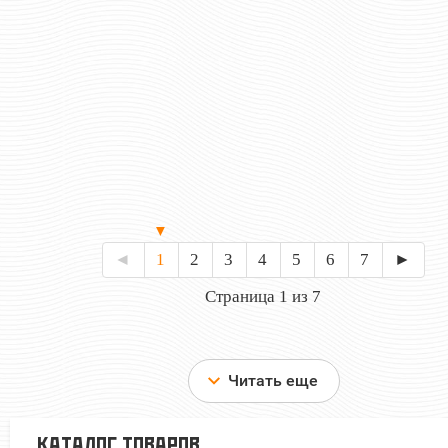
2432 руб
2432 р
Цена:
Цена:
шт.
шт.
Отзывов: 0
Отзывов: 0
◄
1
2
3
4
5
6
7
►
Страница 1 из 7
Читать еще
КАТАЛОГ ТОВАРОВ