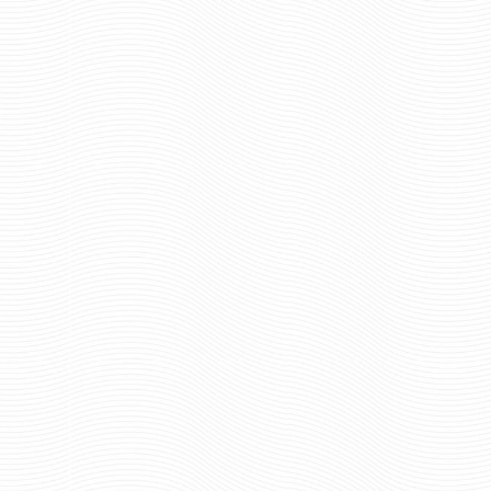
шт.
шт.
Отзывов: 0
Отзывов: 0
ВЫМПЕЛ ВЫШИТЫЙ ПОЛИЦИЯ
ВЫМПЕЛ ВЫШИТЫЙ 
РОССИЯ МВД БОЛЬШОЙ С
МВД МАЛЫЙ
БАХРОМОЙ
934 ру
Цена:
1165 руб
Цена:
шт.
шт.