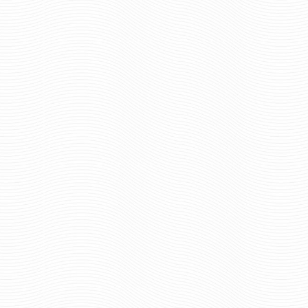
Отзывов: 0
Отзывов: 0
ВЫМПЕЛ-БРЕЛОК ВЫШИТЫЙ
ВЫМПЕЛ-БРЕЛОК В
ВНУТРЕННИЕ ВОЙСКА
МВД
428 руб
428 ру
Цена:
Цена:
шт.
шт.
Отзывов: 0
Отзывов: 0