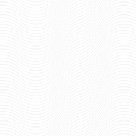
ВЫМПЕЛ / ШЕВРОН /
ВЫМПЕЛ ВЫШИ
НАСТЕННЫЙ БОЛЬШОЙ МВД
ВНУТРЕННИЕ ВОЙСКА
БОЛЬШОЙ С БАХР
2015 руб
Цена:
1165 р
Цена:
шт.
шт.
Отзывов: 0
Отзывов: 0
ВЫМПЕЛ ВЫШИТЫЙ
ВЫМПЕЛ ВЫШИТЫЙ