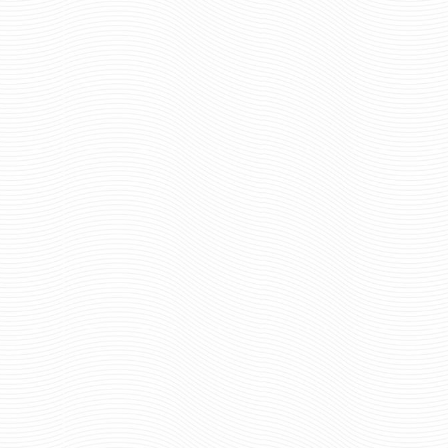
ВНУТРЕННИЕ ВОЙСКА МВД РФ
ВНЕВЕДОМСТВЕННАЯ 
МАЛЫЙ
БОЛЬШОЙ С БАХР
934 руб
1165 р
Цена:
Цена:
шт.
шт.
Отзывов: 0
Отзывов: 0
ВЫМПЕЛ ВЫШИТЫЙ МВД
ВЫМПЕЛ ВЫШИТЫЙ
ВНЕВЕДОМСТВЕННАЯ ОХРАНА
ГИБДД БОЛЬШОЙ
МАЛЫЙ
БАХРОМОЙ