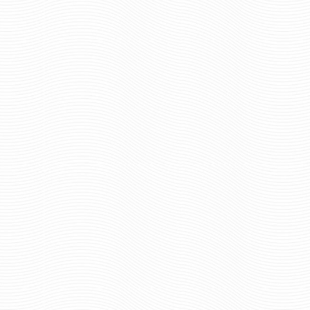
202 руб
660 ру
Цена:
Цена:
пар.
пар.
Отзывов: 0
Отзывов: 0
ПОГОНЫ ПОГРАНИЧНОЙ
ПОГОНЫ ПОГРАНИ
СЛУЖБЫ ПАРАДНЫЕ С 1
СЛУЖБЫ ПАРАДНЫЕ
ЗЕЛЕНЫМ ПРОСВЕТОМ ВЕРХ
ЗЕЛЕНЫМ ПРОСВЕТО
СО СКОСОМ
ТРАПЕЦИЯ