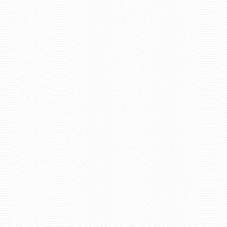
2247 руб
256 ру
Цена:
Цена:
пар.
пар.
Отзывов: 0
Отзывов: 0
ПОГОНЫ ПОГРАНИЧНОЙ
ПОГОНЫ ПОГРАНИ
СЛУЖБЫ ОЛИВКОВЫЕ С 2
СЛУЖБЫ ПАРАДНЫ
ЗЕЛЕНЫМИ ПРОСВЕТАМИ
ПРОСВЕТОВ ТРАП
ВЕРХ -ТРАПЕЦИЯ