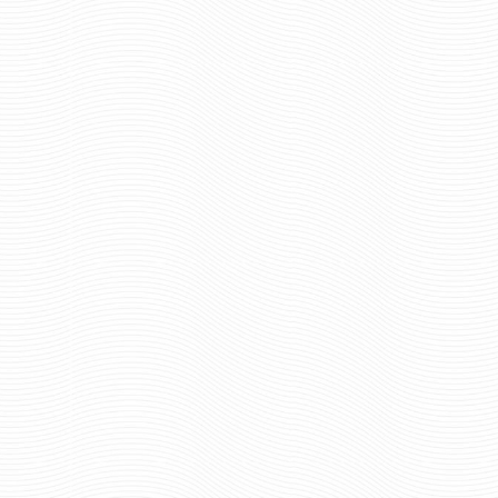
321 руб
660 ру
Цена:
Цена:
пар.
пар.
Отзывов: 1
Отзывов: 0
ПОГОНЫ ПАРАДНЫЕ
ПОГОНЫ ПАРАДНЫЕ
МОРСКИХ ПОГРАНИЧНИКОВ С
ЗЕЛЕНЫМ ПРОСВЕТ
2 ПРОСВЕТАМИ
ЧЕРНОЙ ОКАНТОВКО
ТРАПЕЦИЯ
660 руб
660 ру
Цена:
Цена: