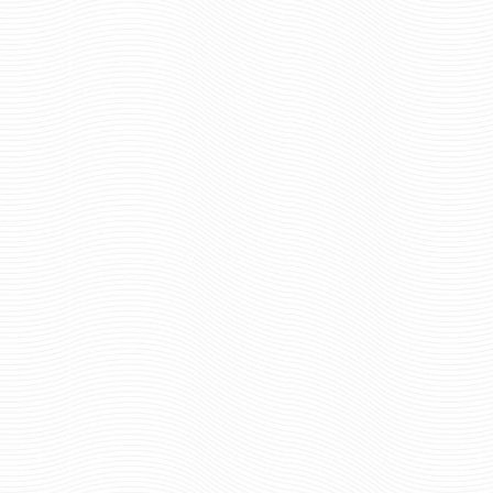
ВЫШИТЫМИ ЗВЕЗДАМИ
ЗВЕЗДАМИ
1500 руб
2450 р
Цена:
Цена:
пар.
пар.
Отзывов: 0
Отзывов: 0
ПОГОНЫ ПОГРАНИЧНОЙ
ПОГОНЫ ПОГРАНИ
СЛУЖБЫ НА БЕЛУЮ РУБАШКУ
СЛУЖБЫ ОЛИВКОВЫ
ПОЛКОВНИК С ВЫШИТЫМИ
ЗЕЛЕНЫМ ПРОСВЕТО
ЗВЕЗДАМИ
-ТРАПЕЦИЯ