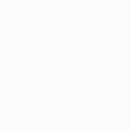
пар.
пар.
Отзывов: 0
Отзывов: 0
ПОГОНЫ ПАРАДНЫЕ ФПС
ПОГОНЫ ПАРАДНЫ
МАЙОР С ВЫШИТЫМИ
ПОДПОЛКОВНИК
ЗВЕЗДАМИ ВЕРХ ТРАПЕЦИЯ
ВЫШИТЫМИ ЗВЕЗДАМ
ТРАПЕЦИЯ
856 руб
1648 р
Цена:
Цена:
пар.
пар.