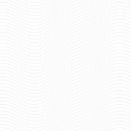
ПОГОНЫ ПВ БЕЛЫЕ С 2
ПОГОНЫ ПОГРАНИ
ЗЕЛЕНЫМИ ПРОСВЕТАМИ
СЛУЖБЫ БЕЛЫЕ МА
ВЫШИТЫМИ ЗВЕЗ
321 руб
Цена:
934 ру
Цена:
пар.
пар.
Отзывов: 0
Отзывов: 0
ПОГОНЫ ПОГРАНИЧНОЙ
ПОГОНЫ ПОГРАНИ
СЛУЖБЫ БЕЛЫЕ
СЛУЖБЫ НА БЕЛУЮ 
ПОДПОЛКОВНИК С
КАПИТАН С ВЫШИ