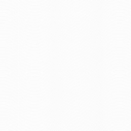
размер
шт.
Отзывов: 0
шт.
Отзывов: 0
ФУТБОЛКА ВОЙСКА СВЯЗИ С
ФУТБОЛКА ВОЙСКА С
ЧЕРЕПОМ ЧЕРНАЯ №618
ЭМБЛЕМОЙ НА ГРУДИ
№172
891 руб
Цена:
1177 р
Цена: