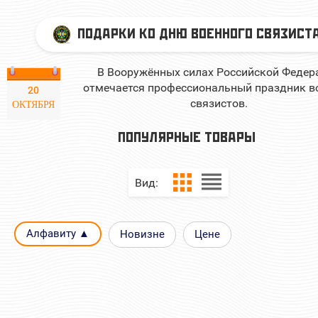
ПОДАРКИ КО ДНЮ ВОЕННОГО СВЯЗИСТ
В Вооружённых силах Российской Федер
отмечается профессиональный праздник в
20
связистов.
ОКТЯБРЯ
ПОПУЛЯРНЫЕ ТОВАРЫ
Вид:
Алфавиту ▲
Новизне
Цене
БРЕЛОК ВОЙСКА СВЯЗИ НА
ВЫМПЕЛ АВТОМОБИ
ОСНОВЕ ИСК КОЖИ
ВОЙСКА СВЯЗИ РАЗМЕ
СМ