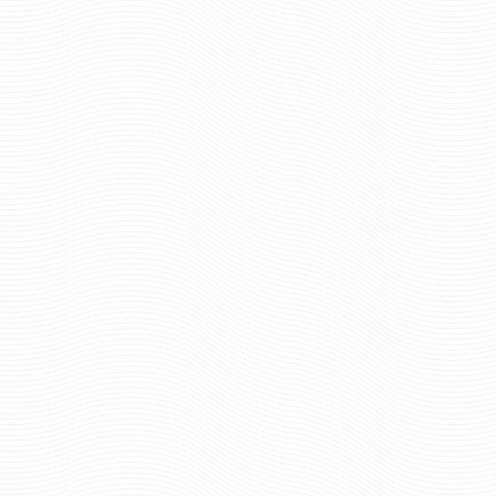
1562 руб
Цена:
300 р
Цена:
шт.
шт.
Отзывов: 0
Отзывов: 0
СУМКА Б13 К С ЛОГОТИПОМ
ФЛАГ ВОЙСКА СВЯЗ
ВОЙСКА СВЯЗИ
ГРОМЧЕ КРИКНЕШЬ,
КАМУФЛИРОВАННАЯ ЦИФРА
П/Э РАЗМЕР 71Х40Х30 СМ
1025 р
Цена:
1552 руб
Цена: