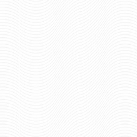
МАГНИТ ОТЛИЧНИК
МАГНИТ ПОЛИЦ
ПОГРАНВОЙСК БЫВШИХ НЕ
БЫВАЕТ
70 ру
Цена:
70 руб
Цена:
шт.
шт.
Отзывов: 0
Отзывов: 0
МАГНИТ РОЖДЕН В СССР
МАГНИТ СДЕЛАННЫЙ 