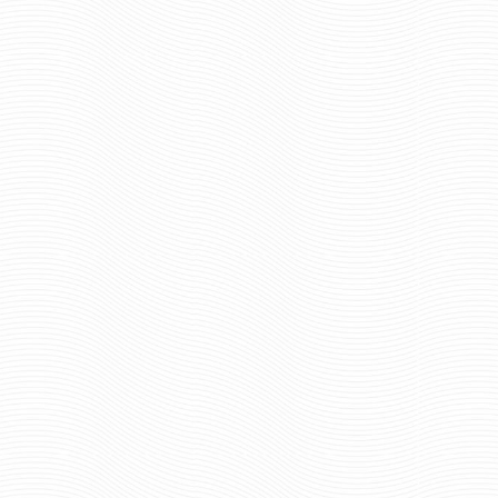
руб
146 руб
Цена:
пар.
0
Отзывов: 0
ЙСКИЕ
ШНУРКИ АРМЕЙСКИЕ
 150 СМ
ЧЕРНОГО ЦВЕТА 180 СМ
С-001
(ПАРА) АРТ С-001