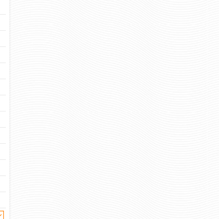
пар.
пар.
Отзывов: 0
Отзывов: 
ШНУРКИ ЧЕРНОГО ЦВЕТА 150
СМ ТОНКИЕ (ПАРА) АРТ.
А-005
44 руб
Цена: