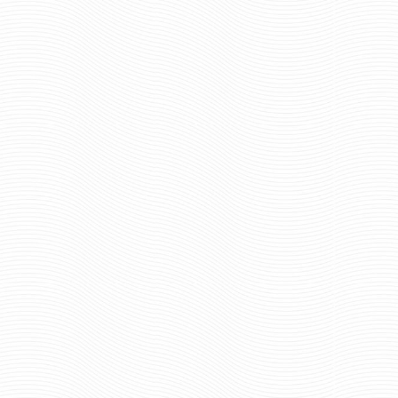
руб
109 руб
Цена:
пар.
0
Отзывов: 0
АРОВЫЕ
ШНУРКИ КЕВЛАРОВЫЕ
ЛИНА 150
ЧЕРНОГО ЦВЕТА ДЛИНА 180
СМ
руб
607 руб
Цена: