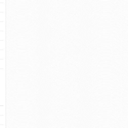
32 руб
Цена:
79 
Цена:
пар.
пар.
Отзывов: 0
Отзывов: 
ШНУРКИ АРМЕЙСКИЕ
ШНУРКИ АРМЕ
ЧЕРНОГО ЦВЕТА 120 СМ
ЧЕРНОГО ЦВЕТА
(ПАРА) АРТ. С-001
(ПАРА) АРТ. 