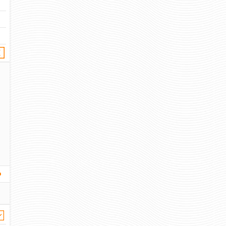
79 руб
97 
Цена:
Цена:
пар.
пар.
Отзывов: 0
Отзывов: 
ШНУРКИ АРМЕЙСКИЕ
ШНУРКИ КЕВЛ
ЧЕРНОГО ЦВЕТА 90 СМ (ПАРА)
ЧЕРНОГО ЦВЕТА Д
СМ
43 руб
Цена:
516 
Цена: