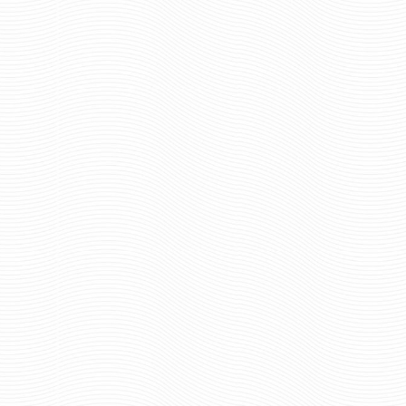
126 р
Цена:
63 руб
Цена:
шт.
шт.
Отзывов: 0
Отзывов: 0
КОКАРДА ГЕНПРОКУРАТУРЫ
КОКАРДА ГИМС БО
ЯКОРЬ СО ШТУРВ
КАНИТЕЛЬ
157 руб
Цена:
3552 р
Цена:
шт.