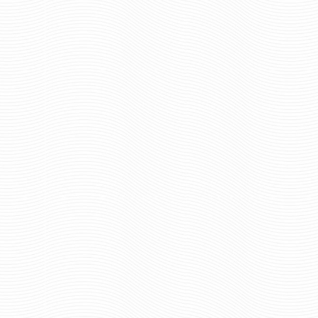
213 р
Цена:
182 руб
Цена:
шт.
шт.
Отзывов: 0
Отзывов: 0
КОКАРДА ЛЕСНОЙ ОХРАНЫ С
КОКАРДА МВД БЕЗ Л
ЛИСТЬЯМИ
ОВАЛ
126 руб
100 р
Цена:
Цена: