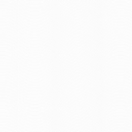
56 руб
126 р
Цена:
Цена:
шт.
шт.
Отзывов: 0
Отзывов: 0
КОКАРДА ВМФ АДМИРАЛОВ
КОКАРДА ВМФ 
94 руб
427 р
Цена:
Цена: