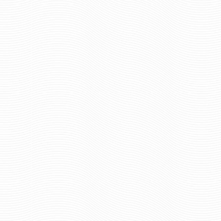
КОКАРДА ДЛЯ КАЗАКОВ
КОКАРДА ДЛЯ КАЗ
(РЯДОВАЯ) С/О
ОФИЦЕРСКАЯ
63 руб
135 р
Цена:
Цена:
шт.
шт.
Отзывов: 0
Отзывов: 0
КОКАРДА ДЛЯ КАЗАКОВ
КОКАРДА ДЛЯ КУРС
ОФИЦЕРСКАЯ Н/О
РЫБНОЙ ПРОМЫШЛЕ