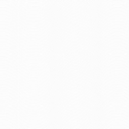
шт.
шт.
Отзывов: 0
Отзывов: 0
КОКАРДА МВД С ЛИСТЬЯМИ
КОКАРДА МИНИСТЕ
ЮСТИЦИИ ОВАЛ, 
СЕРЕБРО, ЭМА
72 руб
Цена:
48 ру
Цена:
шт.
шт.
Отзывов: 0