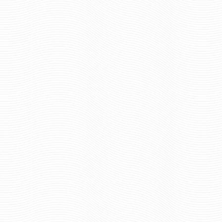
213 руб
213 р
Цена:
Цена:
шт.
шт.
Отзывов: 0
Отзывов: 0
КОКАРДА ДЛЯ МОСКОВСКИХ
КОКАРДА КУРСАН
КАДЕТОВ. ПЕРО, ШПАГА,
РЕЧНОГО ФЛОТ
КНИГА.