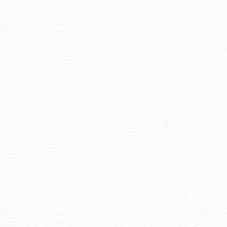
Отзывов: 0
Отзывов: 0
КОКАРДА ГРАЖДАНСКОЙ
КОКАРДА ДЛЯ КАЗ
АВИАЦИИ С ЛИСТЬЯМИ
(РЯДОВАЯ) Н/
189 руб
79 ру
Цена:
Цена:
шт.
шт.
Отзывов: 0
Отзывов: 0