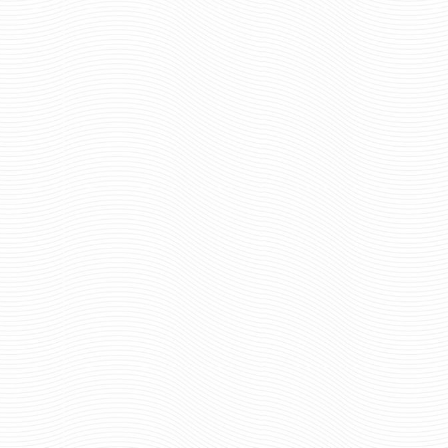
шт.
Отзывов: 0
Отзывов: 0
КОКАРДА ГИМС МАЛАЯ
КОКАРДА ГРАЖДА
ВЫШИТАЯ КАНИТЕЛЬЮ
АВИАЦИИ БЕЗ ЛИС
(ОВАЛ)
2099 руб
Цена:
157 р
Цена:
шт.
шт.