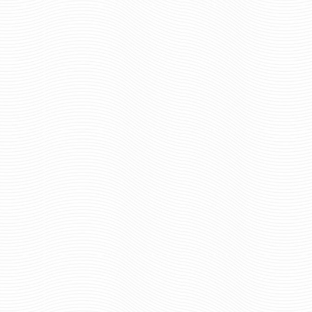
КОКАРДА ВМФ ОФИЦЕРОВ
КОКАРДА ВМФ РФ КА
187 руб
1696 р
Цена:
Цена:
шт.
шт.
Отзывов: 0
Отзывов: 0
КОКАРДА ВМФ РЯДОВОГО
КОКАРДА ВМФ ССС
СОСТАВА
АДМИРАЛОВ