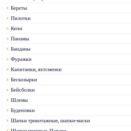
Береты
Пилотки
Кепи
Панамы
Банданы
Фуражки
Капитанки, яхтсменки
Бескозырки
Бейсболки
Шлемы
Буденовки
Шапки трикотажные, шапки-маски
Шапки меховые, Папахи