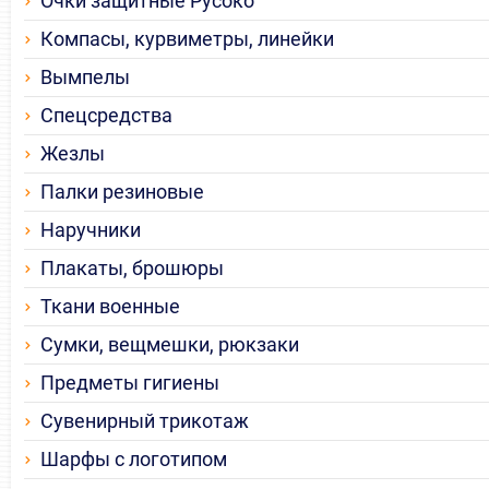
Очки защитные Русоко
Компасы, курвиметры, линейки
Вымпелы
Спецсредства
Жезлы
Палки резиновые
Наручники
Плакаты, брошюры
Ткани военные
Сумки, вещмешки, рюкзаки
Предметы гигиены
Сувенирный трикотаж
Шарфы с логотипом